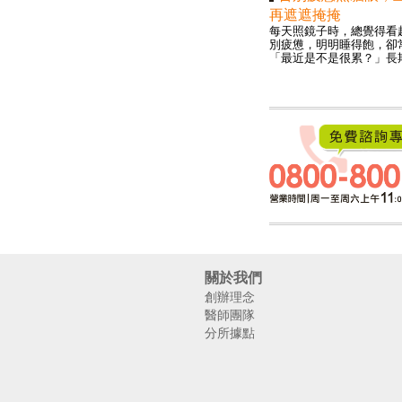
再遮遮掩掩
每天照鏡子時，總覺得看
別疲憊，明明睡得飽，卻
「最近是不是很累？」長期.
關於我們
創辦理念
醫師團隊
分所據點