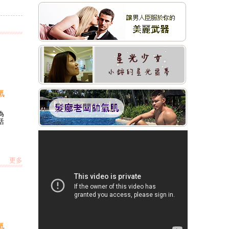
氫
為
活
更多
氫