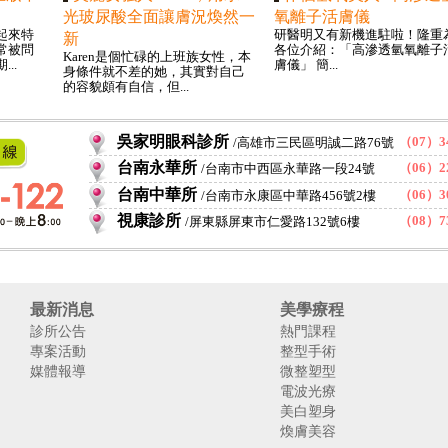
光玻尿酸全面讓膚況煥然一
氧離子活膚儀
起來特
研醫明又有新機進駐啦！隆重
新
常被問
各位介紹：「高滲透氫氧離子
Karen是個忙碌的上班族女性，本
..
膚儀」 簡...
身條件就不差的她，其實對自己
的容貌頗有自信，但...
吳家明眼科診所
（07）34
高雄市三民區明誠二路76號
台南永華所
（06）22
台南市中西區永華路一段24號
台南中華所
（06）30
台南市永康區中華路456號2樓
視康診所
（08）73
屏東縣屏東市仁愛路132號6樓
最新消息
美學療程
診所公告
熱門課程
專案活動
整型手術
媒體報導
微整塑型
電波光療
美白塑身
煥膚美容