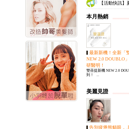
【活動快訊】夏
本月熱銷
最新新機！全新「
NEW 2.0 DOUBL
研醫明！
雙蓓提新機 NEW 2.0 DO
到！ ...
美麗見證
告別疲憊熊貓眼，