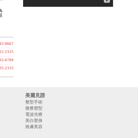
為
活
3-0667
2-2325
3-6789
5-2333
美麗見證
整型手術
微整塑型
電波光療
美白塑身
煥膚美容