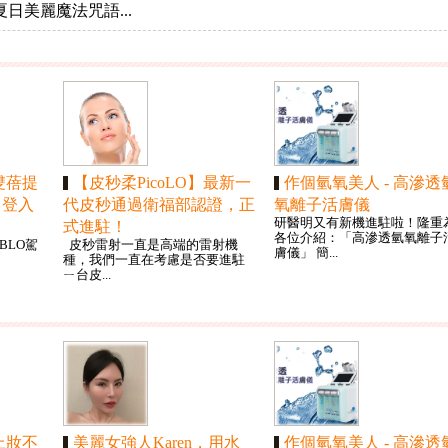
日美麗魔法咒語...
雙蓓提
【皮秒柔PicoLO】最新一
作個氫氧美人 - 高滲透
O」登入
代皮秒通過衛福部認證，正
氧離子活膚儀
研醫明又有新機進駐啦！隆重
式進駐！
各位介紹：「高滲透氫氧離子
UBLO駕
皮秒雷射一直是高端的雷射機
膚儀」 簡...
種，我們一直在考慮是否要進駐
ㄧ台皮...
上妝不
美麗女強人Karen，用水
作個氫氧美人 - 高滲透