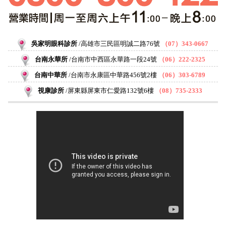
吳家明眼科診所
高雄市三民區明誠二路76號
（07）343-0667
台南永華所
台南市中西區永華路一段24號
（06）222-2325
台南中華所
台南市永康區中華路456號2樓
（06）303-6789
視康診所
屏東縣屏東市仁愛路132號6樓
（08）735-2333