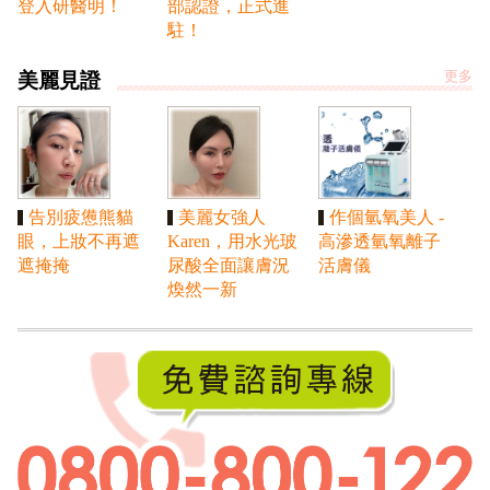
登入研醫明！
部認證，正式進
駐！
美麗見證
更多
告別疲憊熊貓
美麗女強人
作個氫氧美人 -
眼，上妝不再遮
Karen，用水光玻
高滲透氫氧離子
遮掩掩
尿酸全面讓膚況
活膚儀
煥然一新