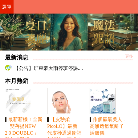
選單
最新消息
更多
【公告】屏東豪大雨停班停課....
本月熱銷
最新新機！全新
【皮秒柔
作個氫氧美人 -
「雙蓓提NEW
PicoLO】最新一
高滲透氫氧離子
2.0 DOUBLO」
代皮秒通過衛福
活膚儀