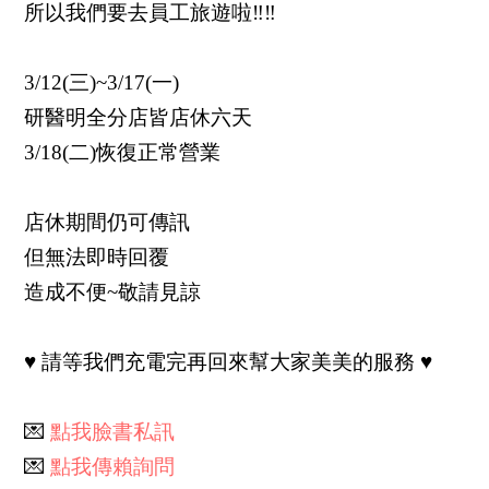
所以我們要去員工旅遊啦‼‼
3/12(三)~3/17(一)
研醫明全分店皆店休六天
3/18(二)恢復正常營業
店休期間仍可傳訊
但無法即時回覆
造成不便~敬請見諒
♥ 請等我們充電完再回來幫大家美美的服務 ♥
💌
點我臉書私訊
💌
點我傳賴詢
問